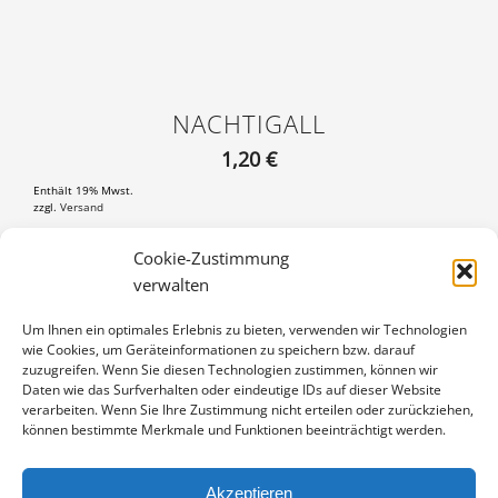
NACHTIGALL
1,20
€
Enthält 19% Mwst.
zzgl.
Versand
Postkarte DIN A6 (105×148 mm), mit 3 mm weißem Rand
Cookie-Zustimmung
verwalten
NACHTIGALL
IN DEN WARENKORB
MENGE
Um Ihnen ein optimales Erlebnis zu bieten, verwenden wir Technologien
wie Cookies, um Geräteinformationen zu speichern bzw. darauf
Artikelnummer:
PK-99-123-28
zuzugreifen. Wenn Sie diesen Technologien zustimmen, können wir
Kategorie:
Vögel
Daten wie das Surfverhalten oder eindeutige IDs auf dieser Website
verarbeiten. Wenn Sie Ihre Zustimmung nicht erteilen oder zurückziehen,
können bestimmte Merkmale und Funktionen beeinträchtigt werden.
Akzeptieren