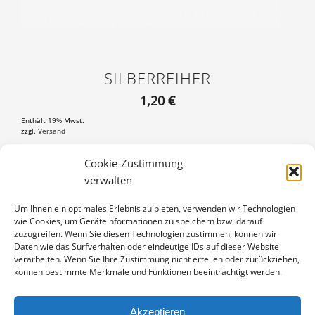
SILBERREIHER
1,20
€
Enthält 19% Mwst.
zzgl.
Versand
Postkarte DIN A6 (105×148 mm), mit 3 mm weißem Rand
Cookie-Zustimmung
verwalten
SILBERREIHER
IN DEN WARENKORB
MENGE
Um Ihnen ein optimales Erlebnis zu bieten, verwenden wir Technologien
wie Cookies, um Geräteinformationen zu speichern bzw. darauf
Artikelnummer:
PK-17120235
zuzugreifen. Wenn Sie diesen Technologien zustimmen, können wir
Kategorie:
Vögel
Daten wie das Surfverhalten oder eindeutige IDs auf dieser Website
verarbeiten. Wenn Sie Ihre Zustimmung nicht erteilen oder zurückziehen,
können bestimmte Merkmale und Funktionen beeinträchtigt werden.
Akzeptieren