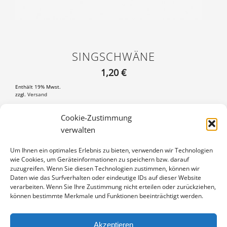
SINGSCHWÄNE
1,20
€
Enthält 19% Mwst.
zzgl.
Versand
Postkarte DIN A6 (105×148 mm), mit 3 mm weißem Rand
Cookie-Zustimmung
verwalten
SINGSCHWÄNE
IN DEN WARENKORB
MENGE
Um Ihnen ein optimales Erlebnis zu bieten, verwenden wir Technologien
wie Cookies, um Geräteinformationen zu speichern bzw. darauf
Artikelnummer:
PK-1301-1803
zuzugreifen. Wenn Sie diesen Technologien zustimmen, können wir
Kategorie:
Vögel
Daten wie das Surfverhalten oder eindeutige IDs auf dieser Website
verarbeiten. Wenn Sie Ihre Zustimmung nicht erteilen oder zurückziehen,
können bestimmte Merkmale und Funktionen beeinträchtigt werden.
Akzeptieren