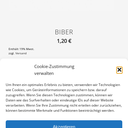
BIBER
1,20
€
Enthält 19% Mwst.
zzgl.
Versand
Postkarte DIN A6 (105×148 mm), mit 3 mm weißem Rand
Cookie-Zustimmung
verwalten
BIBER
IN DEN WARENKORB
MENGE
Um Ihnen ein optimales Erlebnis zu bieten, verwenden wir Technologien
wie Cookies, um Geräteinformationen zu speichern bzw. darauf
Artikelnummer:
PK-1105-1122
zuzugreifen. Wenn Sie diesen Technologien zustimmen, können wir
Kategorie:
Weitere Motive
Daten wie das Surfverhalten oder eindeutige IDs auf dieser Website
verarbeiten. Wenn Sie Ihre Zustimmung nicht erteilen oder zurückziehen,
können bestimmte Merkmale und Funktionen beeinträchtigt werden.
Akzeptieren