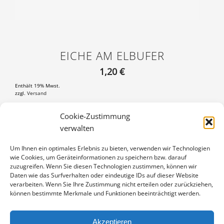
EICHE AM ELBUFER
1,20
€
Enthält 19% Mwst.
zzgl.
Versand
Postkarte DIN A6 (105×148 mm), mit 3 mm weißem Rand
Cookie-Zustimmung
verwalten
EICHE
IN DEN WARENKORB
AM
Um Ihnen ein optimales Erlebnis zu bieten, verwenden wir Technologien
ELBUFER
wie Cookies, um Geräteinformationen zu speichern bzw. darauf
Artikelnummer:
PK-2305-1212
MENGE
zuzugreifen. Wenn Sie diesen Technologien zustimmen, können wir
Kategorie:
Weitere Motive
Daten wie das Surfverhalten oder eindeutige IDs auf dieser Website
verarbeiten. Wenn Sie Ihre Zustimmung nicht erteilen oder zurückziehen,
können bestimmte Merkmale und Funktionen beeinträchtigt werden.
Akzeptieren