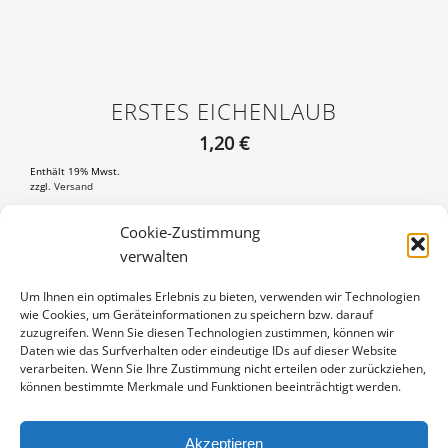
ERSTES EICHENLAUB
1,20
€
Enthält 19% Mwst.
zzgl.
Versand
Postkarte DIN A6 (105×148 mm), mit 3 mm weißem Rand
Cookie-Zustimmung
verwalten
ERSTES
IN DEN WARENKORB
EICHENLAUB
Um Ihnen ein optimales Erlebnis zu bieten, verwenden wir Technologien
MENGE
wie Cookies, um Geräteinformationen zu speichern bzw. darauf
Artikelnummer:
PK-16040406
zuzugreifen. Wenn Sie diesen Technologien zustimmen, können wir
Kategorie:
Weitere Motive
Daten wie das Surfverhalten oder eindeutige IDs auf dieser Website
verarbeiten. Wenn Sie Ihre Zustimmung nicht erteilen oder zurückziehen,
können bestimmte Merkmale und Funktionen beeinträchtigt werden.
Akzeptieren