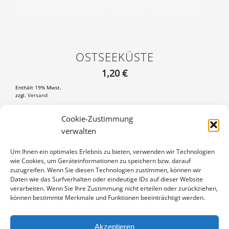
OSTSEEKÜSTE
1,20
€
Enthält 19% Mwst.
zzgl.
Versand
Postkarte DIN A6 (105×148 mm), mit 3 mm weißem Rand
Cookie-Zustimmung
verwalten
OSTSEEKÜSTE
IN DEN WARENKORB
MENGE
Um Ihnen ein optimales Erlebnis zu bieten, verwenden wir Technologien
wie Cookies, um Geräteinformationen zu speichern bzw. darauf
Artikelnummer:
PK-15070144
zuzugreifen. Wenn Sie diesen Technologien zustimmen, können wir
Kategorie:
Weitere Motive
Daten wie das Surfverhalten oder eindeutige IDs auf dieser Website
verarbeiten. Wenn Sie Ihre Zustimmung nicht erteilen oder zurückziehen,
können bestimmte Merkmale und Funktionen beeinträchtigt werden.
Akzeptieren