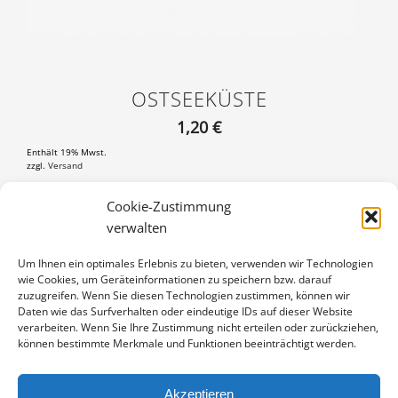
OSTSEEKÜSTE
1,20
€
Enthält 19% Mwst.
zzgl.
Versand
Postkarte DIN A6 (105×148 mm), mit 3 mm weißem Rand
Cookie-Zustimmung
verwalten
OSTSEEKÜSTE
IN DEN WARENKORB
MENGE
Um Ihnen ein optimales Erlebnis zu bieten, verwenden wir Technologien
wie Cookies, um Geräteinformationen zu speichern bzw. darauf
Artikelnummer:
PK-15070152
zuzugreifen. Wenn Sie diesen Technologien zustimmen, können wir
Kategorie:
Weitere Motive
Daten wie das Surfverhalten oder eindeutige IDs auf dieser Website
verarbeiten. Wenn Sie Ihre Zustimmung nicht erteilen oder zurückziehen,
können bestimmte Merkmale und Funktionen beeinträchtigt werden.
Akzeptieren