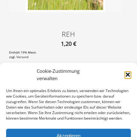
REH
1,20
€
Enthält 19% Mwst.
zzgl.
Versand
Postkarte DIN A6 (105×148 mm), mit 3 mm weißem Rand
Cookie-Zustimmung
verwalten
REH
IN DEN WARENKORB
MENGE
Um Ihnen ein optimales Erlebnis zu bieten, verwenden wir Technologien
wie Cookies, um Geräteinformationen zu speichern bzw. darauf
Artikelnummer:
2105-018636
zuzugreifen. Wenn Sie diesen Technologien zustimmen, können wir
Kategorie:
Weitere Motive
Daten wie das Surfverhalten oder eindeutige IDs auf dieser Website
verarbeiten. Wenn Sie Ihre Zustimmung nicht erteilen oder zurückziehen,
können bestimmte Merkmale und Funktionen beeinträchtigt werden.
Akzeptieren