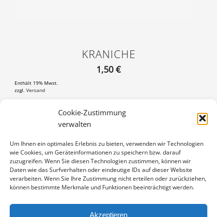
KRANICHE
1,50
€
Enthält 19% Mwst.
zzgl.
Versand
Postkarte 11×17 cm, mit 3 mm weißem Rand
Cookie-Zustimmung
verwalten
KRANICHE
IN DEN WARENKORB
MENGE
Um Ihnen ein optimales Erlebnis zu bieten, verwenden wir Technologien
wie Cookies, um Geräteinformationen zu speichern bzw. darauf
Artikelnummer:
PK7-0910018
zuzugreifen. Wenn Sie diesen Technologien zustimmen, können wir
Kategorie:
Postkarten 17x11
Daten wie das Surfverhalten oder eindeutige IDs auf dieser Website
verarbeiten. Wenn Sie Ihre Zustimmung nicht erteilen oder zurückziehen,
können bestimmte Merkmale und Funktionen beeinträchtigt werden.
Akzeptieren