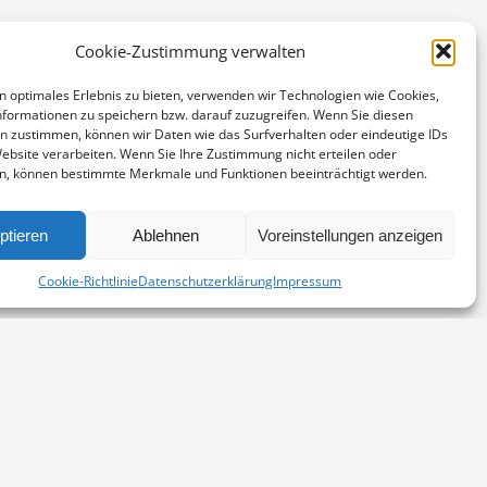
Cookie-Zustimmung verwalten
n optimales Erlebnis zu bieten, verwenden wir Technologien wie Cookies,
formationen zu speichern bzw. darauf zuzugreifen. Wenn Sie diesen
n zustimmen, können wir Daten wie das Surfverhalten oder eindeutige IDs
Website verarbeiten. Wenn Sie Ihre Zustimmung nicht erteilen oder
n, können bestimmte Merkmale und Funktionen beeinträchtigt werden.
ptieren
Ablehnen
Voreinstellungen anzeigen
stpapier mit einer bebesonders wertigen Haptik und
Cookie-Richtlinie
Datenschutzerklärung
Impressum
Kontakt
Impressum
Datenschutz
Cookie-Richtlinie (EU)