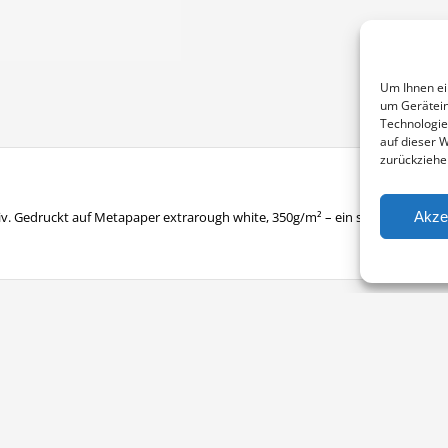
Um Ihnen ei
um Gerätein
Technologie
auf dieser 
zurückziehe
Akze
v. Gedruckt auf Metapaper extrarough white, 350g/m² – ein sehr raues Fein
Vertrag widerrufen