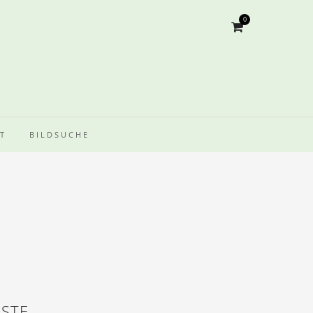
0
T
BILDSUCHE
ÜSTE