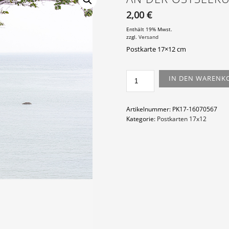
2,00
€
Enthält 19% Mwst.
zzgl.
Versand
Postkarte 17×12 cm
AN
IN DEN WARENK
DER
OSTSEEKÜSTE
MENGE
Artikelnummer:
PK17-16070567
Kategorie:
Postkarten 17x12