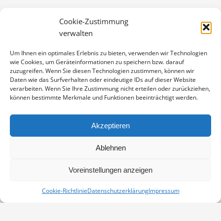
DER
Artikelnummer:
PK12-2209-11056
ELBE
Cookie-Zustimmung
Kategorie:
Postkarten 17x12
MENGE
verwalten
Um Ihnen ein optimales Erlebnis zu bieten, verwenden wir Technologien
wie Cookies, um Geräteinformationen zu speichern bzw. darauf
zuzugreifen. Wenn Sie diesen Technologien zustimmen, können wir
BESCHREIBUNG
Daten wie das Surfverhalten oder eindeutige IDs auf dieser Website
verarbeiten. Wenn Sie Ihre Zustimmung nicht erteilen oder zurückziehen,
Postkarte im Format 17×12 cm, mit vollformatigem
können bestimmte Merkmale und Funktionen beeinträchtigt werden.
Motiv. Gedruckt auf Metapaper extrarough white,
350g/m² – ein sehr raues Feinstpapier mit einer
Akzeptieren
bebesonders wertigen Haptik und edel-matter
Bildwirkung.
Ablehnen
Voreinstellungen anzeigen
Cookie-Richtlinie
Datenschutzerklärung
Impressum