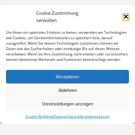
Artikelnummer:
PK12-2209-11189
Cookie-Zustimmung
Kategorie:
Postkarten 17x12
verwalten
Um Ihnen ein optimales Erlebnis zu bieten, verwenden wir Technologien
wie Cookies, um Geräteinformationen zu speichern bzw. darauf
zuzugreifen. Wenn Sie diesen Technologien zustimmen, können wir
BESCHREIBUNG
Daten wie das Surfverhalten oder eindeutige IDs auf dieser Website
verarbeiten. Wenn Sie Ihre Zustimmung nicht erteilen oder zurückziehen,
Postkarte im Format 17×12 cm, mit vollformatigem
können bestimmte Merkmale und Funktionen beeinträchtigt werden.
Motiv. Gedruckt auf Metapaper extrarough white,
350g/m² – ein sehr raues Feinstpapier mit einer
Akzeptieren
bebesonders wertigen Haptik und edel-matter
Bildwirkung.
Ablehnen
Voreinstellungen anzeigen
Cookie-Richtlinie
Datenschutzerklärung
Impressum