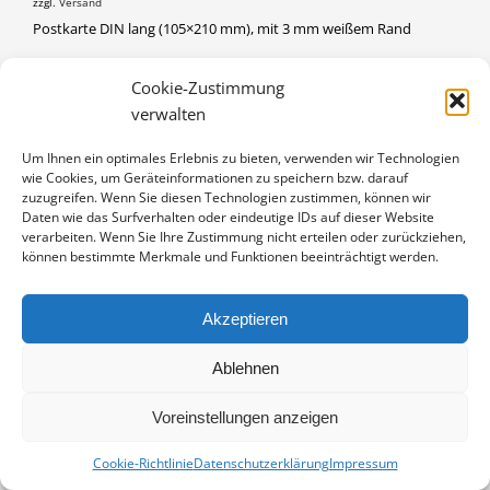
zzgl.
Versand
Postkarte DIN lang (105×210 mm), mit 3 mm weißem Rand
EISVOGEL
Cookie-Zustimmung
IN DEN WARENKORB
MENGE
verwalten
Artikelnummer:
PL-K2023-025
Um Ihnen ein optimales Erlebnis zu bieten, verwenden wir Technologien
Kategorie:
Postkarten DIN lang
wie Cookies, um Geräteinformationen zu speichern bzw. darauf
zuzugreifen. Wenn Sie diesen Technologien zustimmen, können wir
Daten wie das Surfverhalten oder eindeutige IDs auf dieser Website
verarbeiten. Wenn Sie Ihre Zustimmung nicht erteilen oder zurückziehen,
können bestimmte Merkmale und Funktionen beeinträchtigt werden.
Akzeptieren
Ablehnen
Vertrag widerrufen
Kontakt
Impressum
Datenschutz
Cookie-Richtlinie (EU)
Voreinstellungen anzeigen
© Copyright Dieter Damschen 2024
Cookie-Richtlinie
Datenschutzerklärung
Impressum