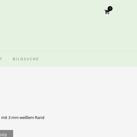
0
T
BILDSUCHE
N
), mit 3 mm weißem Rand
ORB