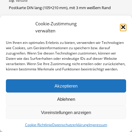
zzgl.
Versand
Postkarte DIN lang (105×210 mm), mit 3 mm weißem Rand
KRANICHE
Cookie-Zustimmung
IN DEN WARENKORB
AM
verwalten
SCHLAFPLATZ
Artikelnummer:
PL-K2023-022
MENGE
Um Ihnen ein optimales Erlebnis zu bieten, verwenden wir Technologien
Kategorie:
Postkarten DIN lang
wie Cookies, um Geräteinformationen zu speichern bzw. darauf
zuzugreifen. Wenn Sie diesen Technologien zustimmen, können wir
Daten wie das Surfverhalten oder eindeutige IDs auf dieser Website
verarbeiten. Wenn Sie Ihre Zustimmung nicht erteilen oder zurückziehen,
können bestimmte Merkmale und Funktionen beeinträchtigt werden.
Akzeptieren
Ablehnen
Vertrag widerrufen
Kontakt
Impressum
Datenschutz
Cookie-Richtlinie (EU)
Voreinstellungen anzeigen
© Copyright Dieter Damschen 2024
Cookie-Richtlinie
Datenschutzerklärung
Impressum