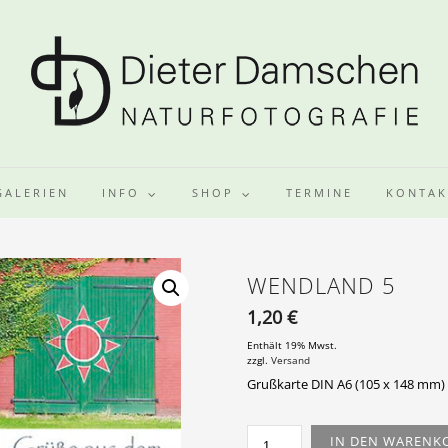
GALERIEN
INFO
SHOP
TERMINE
KONTAK
WENDLAND 5
1,20
€
Enthält 19% Mwst.
zzgl.
Versand
Grußkarte DIN A6 (105 x 148 mm)
WENDLAND
IN DEN WARENK