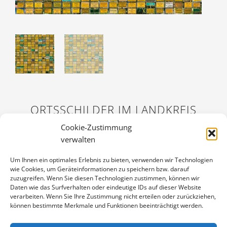
ORTSSCHILDER IM LANDKREIS
LÜCHOW-DANNENBERG
Cookie-Zustimmung
verwalten
1,50
€
Enthält 19% Mwst.
Um Ihnen ein optimales Erlebnis zu bieten, verwenden wir Technologien
zzgl.
Versand
wie Cookies, um Geräteinformationen zu speichern bzw. darauf
Postkarte Maxi (125×235 mm). Geeignet für den Versand zum
zuzugreifen. Wenn Sie diesen Technologien zustimmen, können wir
normalen Postkartenporto, mit über 300 Ortsschildern des
Daten wie das Surfverhalten oder eindeutige IDs auf dieser Website
verarbeiten. Wenn Sie Ihre Zustimmung nicht erteilen oder zurückziehen,
Landkreises Lüchow-Dannenberg.
können bestimmte Merkmale und Funktionen beeinträchtigt werden.
ORTSSCHILDER
IN DEN WARENKORB