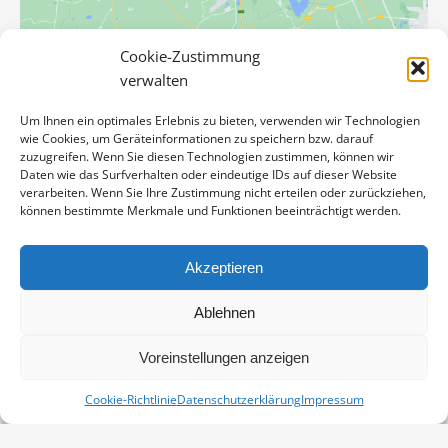
Cookie-Zustimmung
VERANSTALTUNGSORT
verwalten
Pension und Café zum Mühlenteich
Kastanienallee 8
Um Ihnen ein optimales Erlebnis zu bieten, verwenden wir Technologien
wie Cookies, um Geräteinformationen zu speichern bzw. darauf
Gartz
,
16307
Germany
Google-Karte anzeigen
zuzugreifen. Wenn Sie diesen Technologien zustimmen, können wir
Telefon
Daten wie das Surfverhalten oder eindeutige IDs auf dieser Website
verarbeiten. Wenn Sie Ihre Zustimmung nicht erteilen oder zurückziehen,
033332 272
können bestimmte Merkmale und Funktionen beeinträchtigt werden.
Veranstaltungsort-Website anzeigen
Akzeptieren
Unterwegs mit Kranichen – eine
Unterwegs mit Kranichen – eine
fotografische Reise durch Europa
fotografische Reise durch Europa
Ablehnen
Kopieren
Voreinstellungen anzeigen
Cookie-Richtlinie
Datenschutzerklärung
Impressum