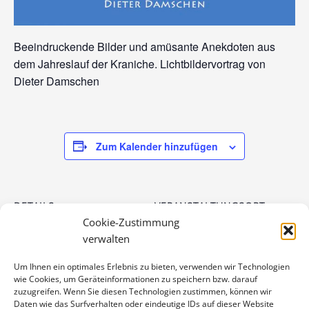
Beeindruckende Bilder und amüsante Anekdoten aus
dem Jahreslauf der Kraniche. Lichtbildervortrag von
Dieter Damschen
Zum Kalender hinzufügen
DETAILS
VERANSTALTUNGSORT
Cookie-Zustimmung
Datum:
Gronauer Lichtspiele
verwalten
Bahnhofstr. 11
15. Oktober 2017
Gronau/Leine
,
31028
Zeit:
Um Ihnen ein optimales Erlebnis zu bieten, verwenden wir Technologien
Deutschland
wie Cookies, um Geräteinformationen zu speichern bzw. darauf
14:00 - 15:00
zuzugreifen. Wenn Sie diesen Technologien zustimmen, können wir
Telefon
Eintritt:
Daten wie das Surfverhalten oder eindeutige IDs auf dieser Website