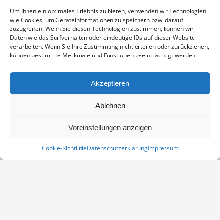
Storchenschmiede Linum
Um Ihnen ein optimales Erlebnis zu bieten, verwenden wir Technologien
wie Cookies, um Geräteinformationen zu speichern bzw. darauf
Nauener Str. 54
zuzugreifen. Wenn Sie diesen Technologien zustimmen, können wir
Linum
,
16833
Deutschland
Google-Karte anzeigen
Daten wie das Surfverhalten oder eindeutige IDs auf dieser Website
Telefon
verarbeiten. Wenn Sie Ihre Zustimmung nicht erteilen oder zurückziehen,
können bestimmte Merkmale und Funktionen beeinträchtigt werden.
03392250500
Veranstaltungsort-Website anzeigen
Akzeptieren
Unterwegs mit Kranichen – eine
Unterwegs mit Kranichen – eine
Ablehnen
fotografische Reise durch Europa
fotografische Reise durch Europa
Voreinstellungen anzeigen
Cookie-Richtlinie
Datenschutzerklärung
Impressum
Vertrag widerrufen
Kontakt
Impressum
Datenschutz
Cookie-Richtlinie (EU)