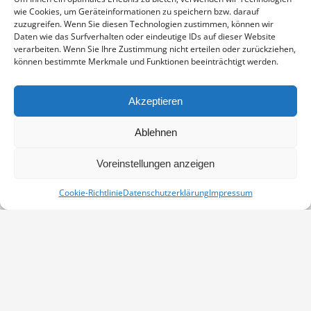
wie Cookies, um Geräteinformationen zu speichern bzw. darauf
Kategorie:
zuzugreifen. Wenn Sie diesen Technologien zustimmen, können wir
Vortrag
Daten wie das Surfverhalten oder eindeutige IDs auf dieser Website
verarbeiten. Wenn Sie Ihre Zustimmung nicht erteilen oder zurückziehen,
Website:
können bestimmte Merkmale und Funktionen beeinträchtigt werden.
http://kulturring.info/
Akzeptieren
Diese Veranstaltung kann leider nicht
Unterwegs mit Kranichen –
eine fotografische Reise durch
stattfinden. Voraussichtlicher neuer Termin:
Ablehnen
Europa
18. Mai 2021
Voreinstellungen anzeigen
Cookie-Richtlinie
Datenschutzerklärung
Impressum
Vertrag widerrufen
Kontakt
Impressum
Datenschutz
Cookie-Richtlinie (EU)
© Copyright Dieter Damschen 2024