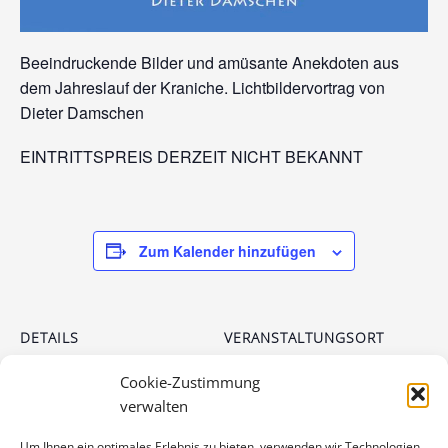
Beeindruckende Bilder und amüsante Anekdoten aus
dem Jahreslauf der Kraniche. Lichtbildervortrag von
Dieter Damschen
EINTRITTSPREIS DERZEIT NICHT BEKANNT
Zum Kalender hinzufügen
DETAILS
VERANSTALTUNGSORT
Datum:
Ratssaal Bad Fallingbostel
Cookie-Zustimmung
Vogteistraße 3
17. Januar 2020
verwalten
Bad Fallingbostel
,
29683
Zeit:
19:00
Um Ihnen ein optimales Erlebnis zu bieten, verwenden wir Technologien