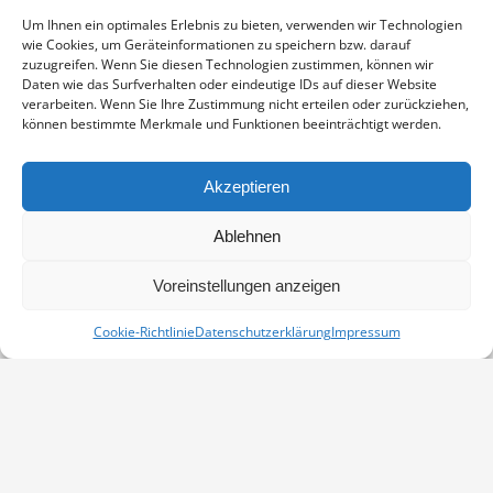
Gronauer Lichtspiele
Um Ihnen ein optimales Erlebnis zu bieten, verwenden wir Technologien
wie Cookies, um Geräteinformationen zu speichern bzw. darauf
Bahnhofstr. 11
zuzugreifen. Wenn Sie diesen Technologien zustimmen, können wir
Gronau/Leine
,
31028
Deutschland
Google-Karte anzeigen
Daten wie das Surfverhalten oder eindeutige IDs auf dieser Website
Telefon
verarbeiten. Wenn Sie Ihre Zustimmung nicht erteilen oder zurückziehen,
können bestimmte Merkmale und Funktionen beeinträchtigt werden.
05182903848
Veranstaltungsort-Website anzeigen
Akzeptieren
Unterwegs mit Kranichen – eine
Unterwegs mit Kranichen – eine
Ablehnen
fotografische Reise durch Europa
fotografische Reise durch Europa
Voreinstellungen anzeigen
Cookie-Richtlinie
Datenschutzerklärung
Impressum
Vertrag widerrufen
Kontakt
Impressum
Datenschutz
Cookie-Richtlinie (EU)