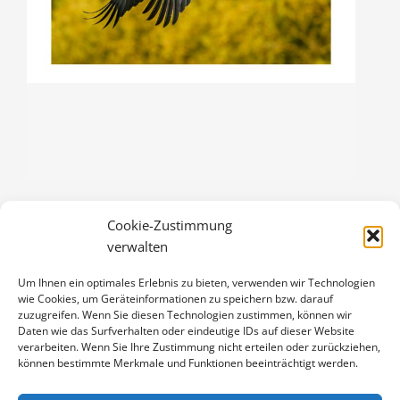
Cookie-Zustimmung
KRANICHE
verwalten
3,00
€
Um Ihnen ein optimales Erlebnis zu bieten, verwenden wir Technologien
Enthält 19% Mwst.
wie Cookies, um Geräteinformationen zu speichern bzw. darauf
zzgl.
Versand
zuzugreifen. Wenn Sie diesen Technologien zustimmen, können wir
Klappkarte DIN A6 (105 x 148 mm), mit Originalfoto (ca. 90 x 130
Daten wie das Surfverhalten oder eindeutige IDs auf dieser Website
verarbeiten. Wenn Sie Ihre Zustimmung nicht erteilen oder zurückziehen,
mm) und Umschlag
können bestimmte Merkmale und Funktionen beeinträchtigt werden.
KRANICHE
IN DEN WARENKORB