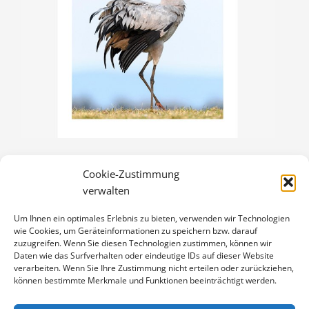
Cookie-Zustimmung
KRANICHRUF
verwalten
3,00
€
Um Ihnen ein optimales Erlebnis zu bieten, verwenden wir Technologien
Enthält 19% Mwst.
wie Cookies, um Geräteinformationen zu speichern bzw. darauf
zzgl.
Versand
zuzugreifen. Wenn Sie diesen Technologien zustimmen, können wir
Klappkarte DIN A6 (105 x 148 mm), mit Originalfoto (ca. 90 x 130
Daten wie das Surfverhalten oder eindeutige IDs auf dieser Website
verarbeiten. Wenn Sie Ihre Zustimmung nicht erteilen oder zurückziehen,
mm) und Umschlag
können bestimmte Merkmale und Funktionen beeinträchtigt werden.
KRANICHRUF
IN DEN WARENKORB