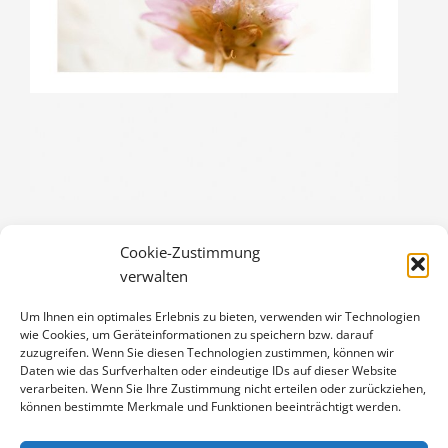
Cookie-Zustimmung
BRAUNER FEUERFALTER
verwalten
3,00
€
Um Ihnen ein optimales Erlebnis zu bieten, verwenden wir Technologien
Enthält 19% Mwst.
wie Cookies, um Geräteinformationen zu speichern bzw. darauf
zzgl.
Versand
zuzugreifen. Wenn Sie diesen Technologien zustimmen, können wir
Klappkarte DIN A6 (105 x 148 mm), mit Originalfoto (ca. 90 x 130
Daten wie das Surfverhalten oder eindeutige IDs auf dieser Website
verarbeiten. Wenn Sie Ihre Zustimmung nicht erteilen oder zurückziehen,
mm) und Umschlag
können bestimmte Merkmale und Funktionen beeinträchtigt werden.
BRAUNER
IN DEN WARENKORB