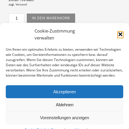
Enthält 19% Mwst.
zzgl.
Versand
OSTSEEKÜSTE
IN DEN WARENKORB
MENGE
Cookie-Zustimmung
Artikelnummer:
PP-15070080-2030
verwalten
Kategorie:
Passepartouts 20x30
Um Ihnen ein optimales Erlebnis zu bieten, verwenden wir Technologien
wie Cookies, um Geräteinformationen zu speichern bzw. darauf
zuzugreifen. Wenn Sie diesen Technologien zustimmen, können wir
Daten wie das Surfverhalten oder eindeutige IDs auf dieser Website
verarbeiten. Wenn Sie Ihre Zustimmung nicht erteilen oder zurückziehen,
BESCHREIBUNG
können bestimmte Merkmale und Funktionen beeinträchtigt werden.
Fine Art Print auf alterungsbeständigem Naturpapier,
sichtbarer Ausschnitt ca. 5,5×16,5 cm, aufgezogen und in
Akzeptieren
weißem Passepartout montiert, Stärke 2,6 mm,
Außenmaß 20×30 cm, signiert.
Ablehnen
Voreinstellungen anzeigen