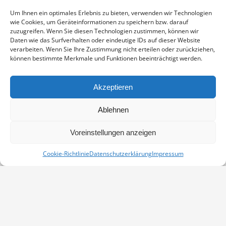
Enthält 19% Mwst.
zzgl.
Versand
Um Ihnen ein optimales Erlebnis zu bieten, verwenden wir Technologien
Fine Art Print auf alterungsbeständigem Naturpapier, sichtbarer
wie Cookies, um Geräteinformationen zu speichern bzw. darauf
Ausschnitt ca. 17×23 cm, aufgezogen und in weißem
zuzugreifen. Wenn Sie diesen Technologien zustimmen, können wir
Passepartout montiert, Stärke 2,6 mm, Außenmaß 24×30 cm,
Daten wie das Surfverhalten oder eindeutige IDs auf dieser Website
verarbeiten. Wenn Sie Ihre Zustimmung nicht erteilen oder zurückziehen,
signiert
können bestimmte Merkmale und Funktionen beeinträchtigt werden.
KRANICH
IN DEN WARENKORB
MENGE
Akzeptieren
Artikelnummer:
PP-1303-01562-2430
Ablehnen
Kategorie:
Passepartouts 24x30
Voreinstellungen anzeigen
Cookie-Richtlinie
Datenschutzerklärung
Impressum
Vertrag widerrufen
Kontakt
Impressum
Datenschutz
Cookie-Richtlinie (EU)