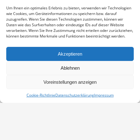
Enthält 19% Mwst.
zzgl.
Versand
Um Ihnen ein optimales Erlebnis zu bieten, verwenden wir Technologien
Fine Art Print auf alterungsbeständigem Naturpapier, sichtbarer
wie Cookies, um Geräteinformationen zu speichern bzw. darauf
Ausschnitt ca. 17×23 cm, aufgezogen und in weißem
zuzugreifen. Wenn Sie diesen Technologien zustimmen, können wir
Passepartout montiert, Stärke 2,6 mm, Außenmaß 24×30 cm,
Daten wie das Surfverhalten oder eindeutige IDs auf dieser Website
verarbeiten. Wenn Sie Ihre Zustimmung nicht erteilen oder zurückziehen,
signiert
können bestimmte Merkmale und Funktionen beeinträchtigt werden.
KRANICH
IN DEN WARENKORB
MENGE
Akzeptieren
Artikelnummer:
PP-13030374-2430
Ablehnen
Kategorie:
Passepartouts 24x30
Voreinstellungen anzeigen
Cookie-Richtlinie
Datenschutzerklärung
Impressum
Vertrag widerrufen
Kontakt
Impressum
Datenschutz
Cookie-Richtlinie (EU)