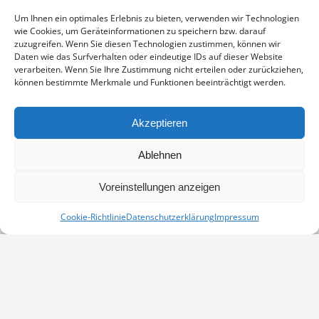
Enthält 19% Mwst.
zzgl.
Versand
Um Ihnen ein optimales Erlebnis zu bieten, verwenden wir Technologien
Fine Art Print auf alterungsbeständigem Naturpapier, sichtbarer
wie Cookies, um Geräteinformationen zu speichern bzw. darauf
Ausschnitt ca. 17×23 cm, aufgezogen und in weißem
zuzugreifen. Wenn Sie diesen Technologien zustimmen, können wir
Passepartout montiert, Stärke 2,6 mm, Außenmaß 24×30 cm,
Daten wie das Surfverhalten oder eindeutige IDs auf dieser Website
verarbeiten. Wenn Sie Ihre Zustimmung nicht erteilen oder zurückziehen,
signiert
können bestimmte Merkmale und Funktionen beeinträchtigt werden.
KRANICHE
IN DEN WARENKORB
MENGE
Akzeptieren
Artikelnummer:
PP-18070240-2430
Ablehnen
Kategorie:
Passepartouts 24x30
Voreinstellungen anzeigen
Cookie-Richtlinie
Datenschutzerklärung
Impressum
Vertrag widerrufen
Kontakt
Impressum
Datenschutz
Cookie-Richtlinie (EU)