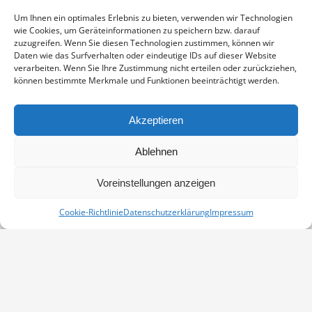
Enthält 19% Mwst.
zzgl.
Versand
Um Ihnen ein optimales Erlebnis zu bieten, verwenden wir Technologien
Fotoabzug auf Fujicolor Crystal Archive Paper DP II Professional,
wie Cookies, um Geräteinformationen zu speichern bzw. darauf
sichtbarer Ausschnitt ca. 19×29 cm, aufgezogen und in weißem
zuzugreifen. Wenn Sie diesen Technologien zustimmen, können wir
Passepartout montiert, Stärke 2,6 mm, Außenmaß 30×40 cm,
Daten wie das Surfverhalten oder eindeutige IDs auf dieser Website
verarbeiten. Wenn Sie Ihre Zustimmung nicht erteilen oder zurückziehen,
signiert
können bestimmte Merkmale und Funktionen beeinträchtigt werden.
AM
IN DEN WARENKORB
BODDEN
Akzeptieren
MENGE
Artikelnummer:
PP-07100196-3040
Ablehnen
Kategorie:
Kraniche
Voreinstellungen anzeigen
Cookie-Richtlinie
Datenschutzerklärung
Impressum
Vertrag widerrufen
Kontakt
Impressum
Datenschutz
Cookie-Richtlinie (EU)