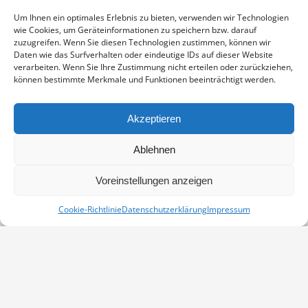
Enthält 19% Mwst.
zzgl.
Versand
Um Ihnen ein optimales Erlebnis zu bieten, verwenden wir Technologien
Fotoabzug auf Fujicolor Crystal Archive Paper DP II Professional,
wie Cookies, um Geräteinformationen zu speichern bzw. darauf
sichtbarer Ausschnitt ca. 19×29 cm, aufgezogen und in weißem
zuzugreifen. Wenn Sie diesen Technologien zustimmen, können wir
Passepartout montiert, Stärke 2,6 mm, Außenmaß 30×40 cm,
Daten wie das Surfverhalten oder eindeutige IDs auf dieser Website
verarbeiten. Wenn Sie Ihre Zustimmung nicht erteilen oder zurückziehen,
signiert
können bestimmte Merkmale und Funktionen beeinträchtigt werden.
AUFWÄRTS
IN DEN WARENKORB
MENGE
Akzeptieren
Artikelnummer:
PP-1303-0346-3040
Ablehnen
Kategorie:
Kraniche
Voreinstellungen anzeigen
Cookie-Richtlinie
Datenschutzerklärung
Impressum
Vertrag widerrufen
Kontakt
Impressum
Datenschutz
Cookie-Richtlinie (EU)