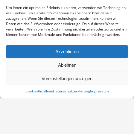
Enthält 19% Mwst.
zzgl.
Versand
Um Ihnen ein optimales Erlebnis zu bieten, verwenden wir Technologien
Fotoabzug auf Fujicolor Crystal Archive Paper DP II Professional,
wie Cookies, um Geräteinformationen zu speichern bzw. darauf
sichtbarer Ausschnitt ca. 19×29 cm, aufgezogen und in weißem
zuzugreifen. Wenn Sie diesen Technologien zustimmen, können wir
Passepartout montiert, Stärke 2,6 mm, Außenmaß 30×40 cm,
Daten wie das Surfverhalten oder eindeutige IDs auf dieser Website
verarbeiten. Wenn Sie Ihre Zustimmung nicht erteilen oder zurückziehen,
signiert
können bestimmte Merkmale und Funktionen beeinträchtigt werden.
ÜBER
IN DEN WARENKORB
DEN
Akzeptieren
WOLKEN
Artikelnummer:
PP-07100150-3040
MENGE
Ablehnen
Kategorie:
Kraniche
Voreinstellungen anzeigen
Cookie-Richtlinie
Datenschutzerklärung
Impressum
Vertrag widerrufen
Kontakt
Impressum
Datenschutz
Cookie-Richtlinie (EU)