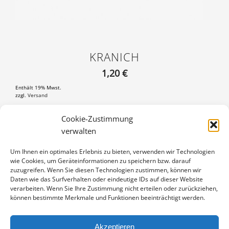
KRANICH
1,20
€
Enthält 19% Mwst.
zzgl.
Versand
Postkarte DIN A6 (105×148 mm), mit 3 mm weißem Rand
Cookie-Zustimmung
verwalten
KRANICH
IN DEN WARENKORB
MENGE
Um Ihnen ein optimales Erlebnis zu bieten, verwenden wir Technologien
wie Cookies, um Geräteinformationen zu speichern bzw. darauf
Artikelnummer:
PK-01-033-24
zuzugreifen. Wenn Sie diesen Technologien zustimmen, können wir
Kategorie:
Kraniche
Daten wie das Surfverhalten oder eindeutige IDs auf dieser Website
verarbeiten. Wenn Sie Ihre Zustimmung nicht erteilen oder zurückziehen,
können bestimmte Merkmale und Funktionen beeinträchtigt werden.
Akzeptieren