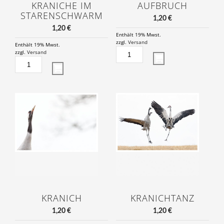
KRANICHE IM
AUFBRUCH
STARENSCHWARM
1,20
€
1,20
€
Enthält 19% Mwst.
zzgl.
Versand
Enthält 19% Mwst.
AUFBRUCH
zzgl.
Versand
KRANICHE
MENGE
IM
STARENSCHWARM
MENGE
KRANICH
KRANICHTANZ
1,20
€
1,20
€