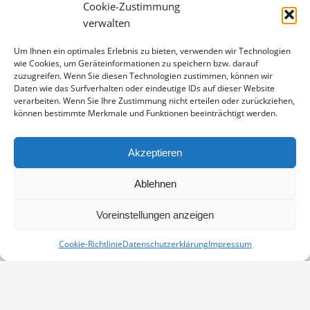
Cookie-Zustimmung
verwalten
Um Ihnen ein optimales Erlebnis zu bieten, verwenden wir Technologien
wie Cookies, um Geräteinformationen zu speichern bzw. darauf
KRANICHE
MORGENSTIMMUNG
zuzugreifen. Wenn Sie diesen Technologien zustimmen, können wir
IM MOOR
Daten wie das Surfverhalten oder eindeutige IDs auf dieser Website
1,20
€
verarbeiten. Wenn Sie Ihre Zustimmung nicht erteilen oder zurückziehen,
1,20
€
können bestimmte Merkmale und Funktionen beeinträchtigt werden.
Enthält 19% Mwst.
zzgl.
Versand
Enthält 19% Mwst.
KRANICHE
zzgl.
Versand
MENGE
Akzeptieren
Ablehnen
1
2
→
Voreinstellungen anzeigen
Cookie-Richtlinie
Datenschutzerklärung
Impressum