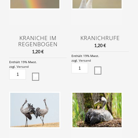
KRANICHE IM
KRANICHRUFE
REGENBOGEN
1,20
€
1,20
€
Enthält 19% Mwst.
zzgl.
Versand
Enthält 19% Mwst.
KRANICHRUFE
zzgl.
Versand
KRANICHE
MENGE
IM
REGENBOGEN
MENGE