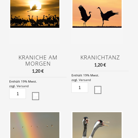
KRANICHE AM
KRANICHTANZ
MORGEN
1,20
€
1,20
€
Enthält 19% Mwst.
zzgl.
Versand
Enthält 19% Mwst.
KRANICHTANZ
zzgl.
Versand
KRANICHE
MENGE
AM
MORGEN
MENGE