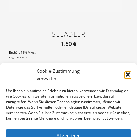
SEEADLER
1,50
€
Enthält 19% Mwst.
zzgl.
Versand
Postkarte 11×17 cm, mit 3 mm weißem Rand
Cookie-Zustimmung
verwalten
SEEADLER
IN DEN WARENKORB
MENGE
Um Ihnen ein optimales Erlebnis zu bieten, verwenden wir Technologien
wie Cookies, um Geräteinformationen zu speichern bzw. darauf
Artikelnummer:
PK7-CB-1909-08423
zuzugreifen. Wenn Sie diesen Technologien zustimmen, können wir
Kategorie:
Postkarten 17x11
Daten wie das Surfverhalten oder eindeutige IDs auf dieser Website
verarbeiten. Wenn Sie Ihre Zustimmung nicht erteilen oder zurückziehen,
können bestimmte Merkmale und Funktionen beeinträchtigt werden.
Akzeptieren