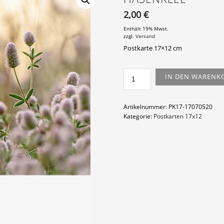
2,00
€
Enthält 19% Mwst.
zzgl.
Versand
Postkarte 17×12 cm
HASENKLEE
IN DEN WARENK
MENGE
Artikelnummer:
PK17-17070520
Kategorie:
Postkarten 17x12