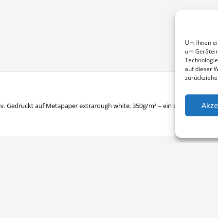
Um Ihnen ei
um Gerätein
Technologie
auf dieser 
zurückziehe
Akze
v. Gedruckt auf Metapaper extrarough white, 350g/m² – ein sehr raues Fein
Vertrag widerrufen