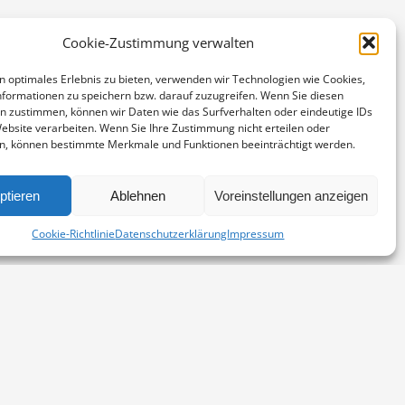
Cookie-Zustimmung verwalten
n optimales Erlebnis zu bieten, verwenden wir Technologien wie Cookies,
formationen zu speichern bzw. darauf zuzugreifen. Wenn Sie diesen
n zustimmen, können wir Daten wie das Surfverhalten oder eindeutige IDs
Website verarbeiten. Wenn Sie Ihre Zustimmung nicht erteilen oder
n, können bestimmte Merkmale und Funktionen beeinträchtigt werden.
ptieren
Ablehnen
Voreinstellungen anzeigen
stpapier mit einer bebesonders wertigen Haptik und
Cookie-Richtlinie
Datenschutzerklärung
Impressum
Kontakt
Impressum
Datenschutz
Cookie-Richtlinie (EU)