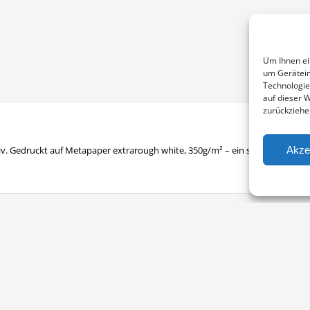
Um Ihnen ei
um Gerätein
Technologie
auf dieser 
zurückziehe
Akze
v. Gedruckt auf Metapaper extrarough white, 350g/m² – ein sehr raues Fein
Vertrag widerrufen