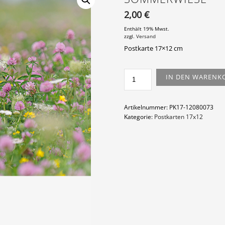
2,00
€
Enthält 19% Mwst.
zzgl.
Versand
Postkarte 17×12 cm
SOMMERWIESE
IN DEN WARENK
MENGE
Artikelnummer:
PK17-12080073
Kategorie:
Postkarten 17x12