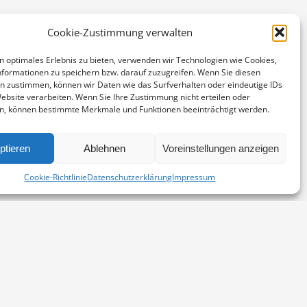
Cookie-Zustimmung verwalten
n optimales Erlebnis zu bieten, verwenden wir Technologien wie Cookies,
formationen zu speichern bzw. darauf zuzugreifen. Wenn Sie diesen
n zustimmen, können wir Daten wie das Surfverhalten oder eindeutige IDs
Website verarbeiten. Wenn Sie Ihre Zustimmung nicht erteilen oder
n, können bestimmte Merkmale und Funktionen beeinträchtigt werden.
ptieren
Ablehnen
Voreinstellungen anzeigen
stpapier mit einer bebesonders wertigen Haptik und
Cookie-Richtlinie
Datenschutzerklärung
Impressum
Kontakt
Impressum
Datenschutz
Cookie-Richtlinie (EU)