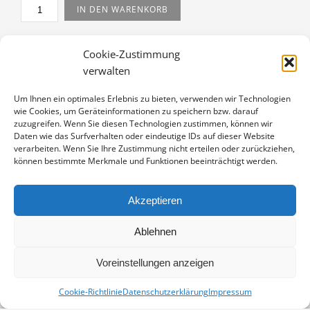
SONNENUNTERGANGAN
IN DEN WARENKORB
DER
OSTSEE
Artikelnummer:
PK17-15070090
MENGE
Cookie-Zustimmung
Kategorie:
Postkarten 17x12
verwalten
Um Ihnen ein optimales Erlebnis zu bieten, verwenden wir Technologien
wie Cookies, um Geräteinformationen zu speichern bzw. darauf
zuzugreifen. Wenn Sie diesen Technologien zustimmen, können wir
BESCHREIBUNG
Daten wie das Surfverhalten oder eindeutige IDs auf dieser Website
verarbeiten. Wenn Sie Ihre Zustimmung nicht erteilen oder zurückziehen,
Postkarte im Format 17×12 cm, mit vollformatigem
können bestimmte Merkmale und Funktionen beeinträchtigt werden.
Motiv. Gedruckt auf Metapaper extrarough white,
350g/m² – ein sehr raues Feinstpapier mit einer
Akzeptieren
bebesonders wertigen Haptik und edel-matter
Bildwirkung.
Ablehnen
Voreinstellungen anzeigen
Cookie-Richtlinie
Datenschutzerklärung
Impressum