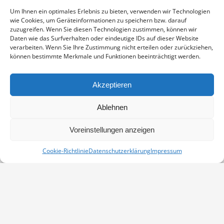
Storchenschmiede Linum
Um Ihnen ein optimales Erlebnis zu bieten, verwenden wir Technologien
wie Cookies, um Geräteinformationen zu speichern bzw. darauf
Nauener Str. 54
zuzugreifen. Wenn Sie diesen Technologien zustimmen, können wir
Linum
,
16833
Deutschland
Google-Karte anzeigen
Daten wie das Surfverhalten oder eindeutige IDs auf dieser Website
Telefon
verarbeiten. Wenn Sie Ihre Zustimmung nicht erteilen oder zurückziehen,
können bestimmte Merkmale und Funktionen beeinträchtigt werden.
03392250500
Veranstaltungsort-Website anzeigen
Akzeptieren
Unterwegs mit Kranichen – eine
Unterwegs mit Kranichen – eine
Ablehnen
fotografische Reise durch Europa
fotografische Reise durch Europa
Voreinstellungen anzeigen
Cookie-Richtlinie
Datenschutzerklärung
Impressum
Vertrag widerrufen
Kontakt
Impressum
Datenschutz
Cookie-Richtlinie (EU)