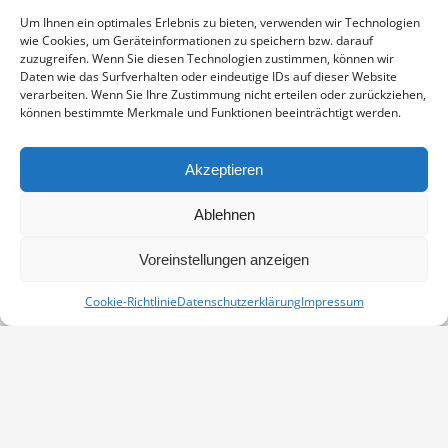
Storchenschmiede Linum
Um Ihnen ein optimales Erlebnis zu bieten, verwenden wir Technologien
wie Cookies, um Geräteinformationen zu speichern bzw. darauf
Nauener Str. 54
zuzugreifen. Wenn Sie diesen Technologien zustimmen, können wir
Linum
,
16833
Deutschland
Google-Karte anzeigen
Daten wie das Surfverhalten oder eindeutige IDs auf dieser Website
Telefon
verarbeiten. Wenn Sie Ihre Zustimmung nicht erteilen oder zurückziehen,
können bestimmte Merkmale und Funktionen beeinträchtigt werden.
03392250500
Veranstaltungsort-Website anzeigen
Akzeptieren
Unterwegs mit Kranichen – eine
Unterwegs mit Kranichen – eine
Ablehnen
fotografische Reise durch Europa
fotografische Reise durch Europa
Voreinstellungen anzeigen
Cookie-Richtlinie
Datenschutzerklärung
Impressum
Vertrag widerrufen
Kontakt
Impressum
Datenschutz
Cookie-Richtlinie (EU)