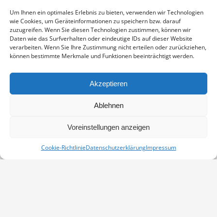
Enthält 19% Mwst.
zzgl.
Versand
Um Ihnen ein optimales Erlebnis zu bieten, verwenden wir Technologien
Fotoabzug auf Fujicolor Crystal Archive Paper DP II Professional,
wie Cookies, um Geräteinformationen zu speichern bzw. darauf
sichtbarer Ausschnitt ca. 19×29 cm, aufgezogen und in weißem
zuzugreifen. Wenn Sie diesen Technologien zustimmen, können wir
Passepartout montiert, Stärke 2,6 mm, Außenmaß 30×40 cm,
Daten wie das Surfverhalten oder eindeutige IDs auf dieser Website
verarbeiten. Wenn Sie Ihre Zustimmung nicht erteilen oder zurückziehen,
signiert
können bestimmte Merkmale und Funktionen beeinträchtigt werden.
KRANICHRUF
IN DEN WARENKORB
MENGE
Akzeptieren
Artikelnummer:
PP-19040436-3040
Ablehnen
Kategorie:
Kraniche
Voreinstellungen anzeigen
Cookie-Richtlinie
Datenschutzerklärung
Impressum
Vertrag widerrufen
Kontakt
Impressum
Datenschutz
Cookie-Richtlinie (EU)