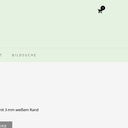
0
T
BILDSUCHE
 mit 3 mm weißem Rand
ORB