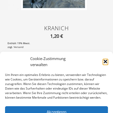
KRANICH
1,20
€
Enthält 19% Mwst.
zzgl.
Versand
Postkarte DIN A6 (105×148 mm), mit 3 mm weißem Rand
Cookie-Zustimmung
verwalten
KRANICH
IN DEN WARENKORB
MENGE
Um Ihnen ein optimales Erlebnis zu bieten, verwenden wir Technologien
wie Cookies, um Geräteinformationen zu speichern bzw. darauf
Artikelnummer:
PK-01-051-12
zuzugreifen. Wenn Sie diesen Technologien zustimmen, können wir
Kategorie:
Kraniche
Daten wie das Surfverhalten oder eindeutige IDs auf dieser Website
verarbeiten. Wenn Sie Ihre Zustimmung nicht erteilen oder zurückziehen,
können bestimmte Merkmale und Funktionen beeinträchtigt werden.
Akzeptieren