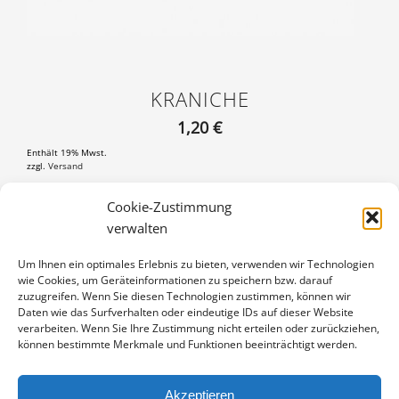
KRANICHE
1,20
€
Enthält 19% Mwst.
zzgl.
Versand
Postkarte DIN A6 (105×148 mm), mit 3 mm weißem Rand
Cookie-Zustimmung
verwalten
KRANICHE
IN DEN WARENKORB
MENGE
Um Ihnen ein optimales Erlebnis zu bieten, verwenden wir Technologien
wie Cookies, um Geräteinformationen zu speichern bzw. darauf
Artikelnummer:
PK-1010-6445
zuzugreifen. Wenn Sie diesen Technologien zustimmen, können wir
Kategorie:
Kraniche
Daten wie das Surfverhalten oder eindeutige IDs auf dieser Website
verarbeiten. Wenn Sie Ihre Zustimmung nicht erteilen oder zurückziehen,
können bestimmte Merkmale und Funktionen beeinträchtigt werden.
Akzeptieren