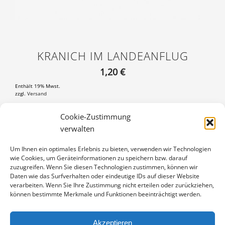
KRANICH IM LANDEANFLUG
1,20
€
Enthält 19% Mwst.
zzgl.
Versand
Postkarte DIN A6 (105×148 mm), mit 3 mm weißem Rand
Cookie-Zustimmung
verwalten
KRANICH
IN DEN WARENKORB
IM
Um Ihnen ein optimales Erlebnis zu bieten, verwenden wir Technologien
LANDEANFLUG
wie Cookies, um Geräteinformationen zu speichern bzw. darauf
Artikelnummer:
PK-1110-0372
MENGE
zuzugreifen. Wenn Sie diesen Technologien zustimmen, können wir
Kategorie:
Kraniche
Daten wie das Surfverhalten oder eindeutige IDs auf dieser Website
verarbeiten. Wenn Sie Ihre Zustimmung nicht erteilen oder zurückziehen,
können bestimmte Merkmale und Funktionen beeinträchtigt werden.
Akzeptieren