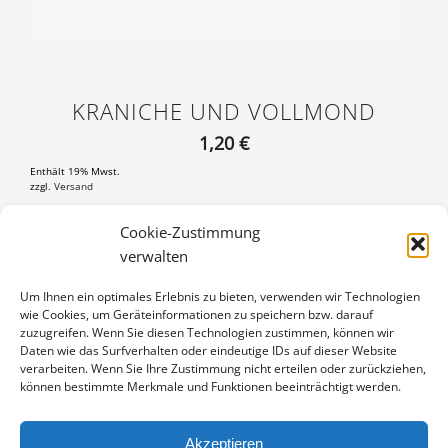
KRANICHE UND VOLLMOND
1,20
€
Enthält 19% Mwst.
zzgl.
Versand
Postkarte DIN A6 (105×148 mm), mit 3 mm weißem Rand
Cookie-Zustimmung
verwalten
KRANICHE
IN DEN WARENKORB
UND
Um Ihnen ein optimales Erlebnis zu bieten, verwenden wir Technologien
VOLLMOND
wie Cookies, um Geräteinformationen zu speichern bzw. darauf
Artikelnummer:
PK-08100383
MENGE
zuzugreifen. Wenn Sie diesen Technologien zustimmen, können wir
Kategorie:
Kraniche
Daten wie das Surfverhalten oder eindeutige IDs auf dieser Website
verarbeiten. Wenn Sie Ihre Zustimmung nicht erteilen oder zurückziehen,
können bestimmte Merkmale und Funktionen beeinträchtigt werden.
Akzeptieren