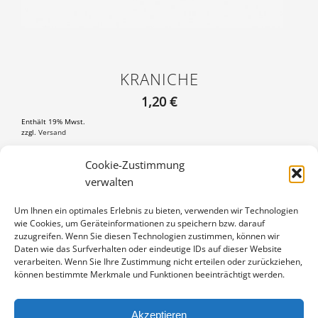
KRANICHE
1,20
€
Enthält 19% Mwst.
zzgl.
Versand
Postkarte DIN A6 (105×148 mm), mit 3 mm weißem Rand
Cookie-Zustimmung
verwalten
KRANICHE
IN DEN WARENKORB
MENGE
Um Ihnen ein optimales Erlebnis zu bieten, verwenden wir Technologien
wie Cookies, um Geräteinformationen zu speichern bzw. darauf
Artikelnummer:
PK-16090526
zuzugreifen. Wenn Sie diesen Technologien zustimmen, können wir
Kategorie:
Kraniche
Daten wie das Surfverhalten oder eindeutige IDs auf dieser Website
verarbeiten. Wenn Sie Ihre Zustimmung nicht erteilen oder zurückziehen,
können bestimmte Merkmale und Funktionen beeinträchtigt werden.
Akzeptieren