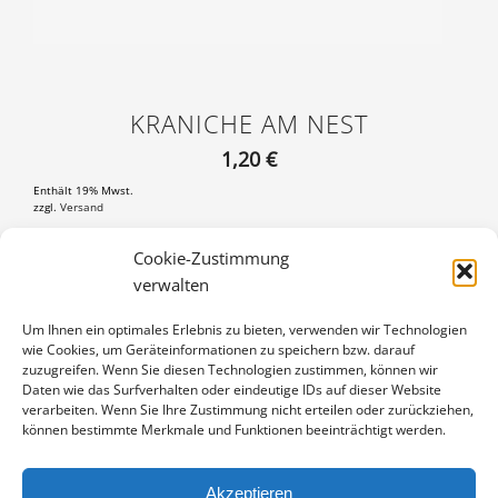
KRANICHE AM NEST
1,20
€
Enthält 19% Mwst.
zzgl.
Versand
Postkarte DIN A6 (105×148 mm), mit 3 mm weißem Rand
Cookie-Zustimmung
verwalten
KRANICHE
IN DEN WARENKORB
AM
Um Ihnen ein optimales Erlebnis zu bieten, verwenden wir Technologien
NEST
wie Cookies, um Geräteinformationen zu speichern bzw. darauf
Artikelnummer:
PK-17041148
MENGE
zuzugreifen. Wenn Sie diesen Technologien zustimmen, können wir
Kategorie:
Kraniche
Daten wie das Surfverhalten oder eindeutige IDs auf dieser Website
verarbeiten. Wenn Sie Ihre Zustimmung nicht erteilen oder zurückziehen,
können bestimmte Merkmale und Funktionen beeinträchtigt werden.
Akzeptieren